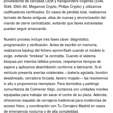
proveedores de carcasas OEM y transponders vírgenes (ID46,
ID48, ID60–80, Megamos Crypto, Philips Crypto) y utilizamos
codificadores certificados. En casos de pérdida total, realizamos
borrado de llaves antiguas, altas de nuevas y sincronización del
mando de cierre centralizado, evitando que llaves extraviadas
puedan seguir arrancando.
Nuestro proceso incluye tres fases clave: diagnóstico,
programación y verificación. Antes de escribir en memoria,
realizamos backup del fichero eprom/flash cuando el modelo lo
exige, evitando “brickear” la centralita. Cuando el sistema
bloquea por intentos fallidos previos, respetamos tiempos de
espera y aplicamos desinhibición conforme a fabricante. Si el
vehículo presenta averías colaterales —batería agotada, bombín
desalineado, cerradura forzada, llavero mojado— las resolvemos
in situ o proponemos reemplazo. Para domicilios y parkings
comunitarios de Colmenar Viejo, contamos con unidades móviles
equipadas para trabajar sin sacar el coche de su plaza. Además,
ofrecemos respaldo de cerrajería tradicional para incidencias de
acceso físico, y coordinación con Tu Cerrajero Madrid en casos
de emergencia nocturna o de alta complejidad.