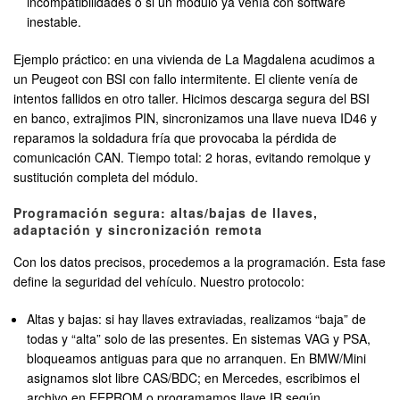
incompatibilidades o si un módulo ya venía con software
inestable.
Ejemplo práctico: en una vivienda de La Magdalena acudimos a
un Peugeot con BSI con fallo intermitente. El cliente venía de
intentos fallidos en otro taller. Hicimos descarga segura del BSI
en banco, extrajimos PIN, sincronizamos una llave nueva ID46 y
reparamos la soldadura fría que provocaba la pérdida de
comunicación CAN. Tiempo total: 2 horas, evitando remolque y
sustitución completa del módulo.
Programación segura: altas/bajas de llaves,
adaptación y sincronización remota
Con los datos precisos, procedemos a la programación. Esta fase
define la seguridad del vehículo. Nuestro protocolo:
Altas y bajas: si hay llaves extraviadas, realizamos “baja” de
todas y “alta” solo de las presentes. En sistemas VAG y PSA,
bloqueamos antiguas para que no arranquen. En BMW/Mini
asignamos slot libre CAS/BDC; en Mercedes, escribimos el
archivo en EEPROM o programamos llave IR según