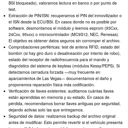
BSI bloqueado), valoramos lectura en banco o por punto de
test.
Extracción de PIN/ISN: recuperamos el PIN del inmovilizador o
el ISN desde la ECU/BSI. En casos donde no es posible por
software, desmontamos el módulo y leemos eeprom (93Cxx,
24Cxx, 95xxx) o microcontrolador (MC9S12, NEC, Renesas).
El objetivo es obtener datos seguros sin corromper el archivo.
Comprobaciones periféricas: test de antena RFID, estado del
bombín (si hay giro duro o desalineación por intento de robo),
estado del receptor de radiofrecuencia para el mando y
diagnóstico del sistema de keyless (módulos Kessy/PEPS). Si
detectamos cerradura forzada —muy frecuente en
aparcamientos de Las Vegas— documentamos el daño y
proponemos reparación física más codificación.
Verificación de llaves existentes: auditamos cuántas llaves
están aprendidas en memoria y su estado. En casos de
pérdida, recomendamos borrar llaves antiguas por seguridad,
dejando activas solo las que entregamos.
Seguridad de datos: realizamos backup del archivo original
antes de modificar. Esto permite revertir si el vehículo presenta