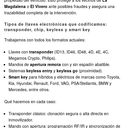
propiedad del vehículo. Esto protege a los vecinos de
La
Magdalena
o
El Vivero
ante posibles fraudes y asegura una
trazabilidad completa de la intervención.
Tipos de llaves electrónicas que codificamos:
transponder, chip, keyless y smart key
Trabajamos con todos los formatos actuales:
Llaves con
transponder
(ID13, ID46, ID48, 4D, 4E, 4C,
Megamos Crypto, Philips).
Mandos de
apertura remota
con y sin espadín abatible.
Sistemas
keyless entry
y
keyless go
(proximidad).
Smart key
para híbridos y eléctricos de marcas como Toyota,
Kia, Hyundai, Renault, Ford, VAG, PSA/Stellantis, BMW y
Mercedes, entre otros.
Qué hacemos en cada caso:
Transponder clásico: clonación segura o alta directa en
inmovilizador.
Mando con apertura: programación RF/IR y sincronización de