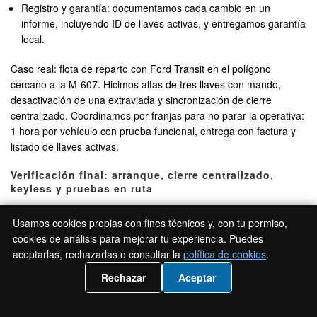
Registro y garantía: documentamos cada cambio en un
informe, incluyendo ID de llaves activas, y entregamos garantía
local.
Caso real: flota de reparto con Ford Transit en el polígono
cercano a la M-607. Hicimos altas de tres llaves con mando,
desactivación de una extraviada y sincronización de cierre
centralizado. Coordinamos por franjas para no parar la operativa:
1 hora por vehículo con prueba funcional, entrega con factura y
listado de llaves activas.
Verificación final: arranque, cierre centralizado,
keyless y pruebas en ruta
La verificación evita sorpresas posteriores. No entregamos un
Usamos cookies propias con fines técnicos y, con tu permiso,
trabajo sin comprobar cada sistema:
cookies de análisis para mejorar tu experiencia. Puedes
aceptarlas, rechazarlas o consultar la
política de cookies
.
Arranque y antiarranque: validamos arranque en frío y en
📲 Llámanos 919930547
caliente, lectura estable del transponder y ausencia de testigos
Rechazar
Aceptar
de inmovilizador.
Cierre centralizado y mando: probamos apertura/cierre,