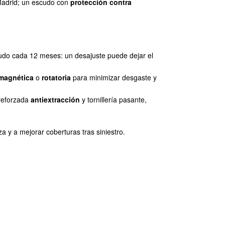
adrid; un escudo con
protección contra
scudo cada 12 meses: un desajuste puede dejar el
magnética
o
rotatoria
para minimizar desgaste y
reforzada
antiextracción
y tornillería pasante,
 y a mejorar coberturas tras siniestro.