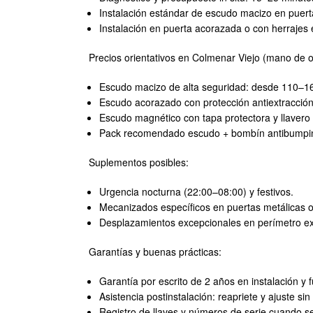
Instalación estándar de escudo macizo en puerta
Instalación en puerta acorazada o con herrajes 
Precios orientativos en Colmenar Viejo (mano de ob
Escudo macizo de alta seguridad: desde 110–160
Escudo acorazado con protección antiextracción
Escudo magnético con tapa protectora y llaver
Pack recomendado escudo + bombín antibumping
Suplementos posibles:
Urgencia nocturna (22:00–08:00) y festivos.
Mecanizados específicos en puertas metálicas 
Desplazamientos excepcionales en perímetro ext
Garantías y buenas prácticas:
Garantía por escrito de 2 años en instalación y
Asistencia postinstalación: reapriete y ajuste s
Registro de llaves y números de serie cuando se