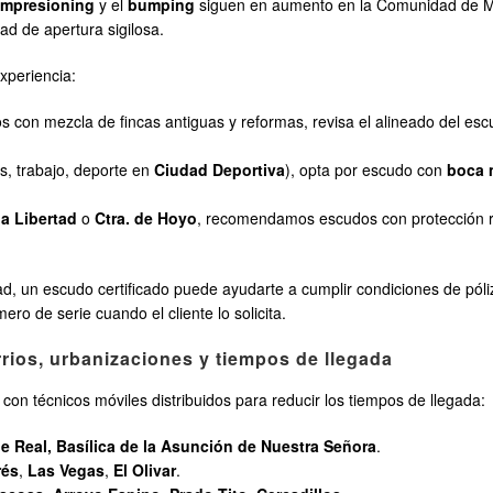
impresioning
y el
bumping
siguen en aumento en la Comunidad de M
ad de apertura sigilosa.
xperiencia:
ios con mezcla de fincas antiguas y reformas, revisa el alineado del e
s, trabajo, deporte en
Ciudad Deportiva
), opta por escudo con
boca 
la Libertad
o
Ctra. de Hoyo
, recomendamos escudos con protección 
, un escudo certificado puede ayudarte a cumplir condiciones de póliza
ro de serie cuando el cliente lo solicita.
rrios, urbanizaciones y tiempos de llegada
con técnicos móviles distribuidos para reducir los tiempos de llegada:
le Real, Basílica de la Asunción de Nuestra Señora
.
rés
,
Las Vegas
,
El Olivar
.