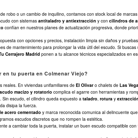
va de robo o un cambio de inquilino, contamos con stock local de marca
escudo con sistemas
antitaladro y antiextracción
y con
cilindros de 
to
confían en nuestros planes de actualización progresiva, donde prio
opuesta con opciones y precios, instalación limpia sin daños y pruebas
s de mantenimiento para prolongar la vida útil del escudo. Si buscas 
Tu Cerrajero Madrid
ponen a tu alcance técnicos especializados en e
r en tu puerta en Colmenar Viejo?
s reales. En viviendas unifamiliares de
El Olivar
o chalets de
Las Veg
scudo macizo y rotatorio
complica el agarre con herramientas y rom
o. Sin escudo, el cilindro queda expuesto a
taladro
,
rotura
y
extracción
a disipa la fuerza.
 de acero cementado
y marca reconocida comunica al delincuente que 
egramos escudos discretos que no rompen la estética.
rente a cambiar toda la puerta, instalar un buen escudo compatible c