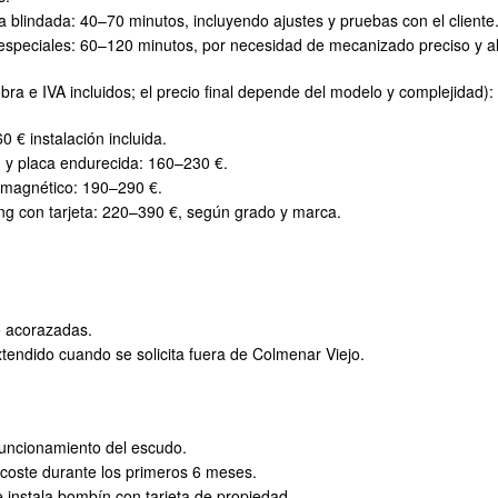
 blindada: 40–70 minutos, incluyendo ajustes y pruebas con el cliente
especiales: 60–120 minutos, por necesidad de mecanizado preciso y ali
ra e IVA incluidos; el precio final depende del modelo y complejidad):
 € instalación incluida.
 y placa endurecida: 160–230 €.
o magnético: 190–290 €.
 con tarjeta: 220–390 €, según grado y marca.
o acorazadas.
endido cuando se solicita fuera de Colmenar Viejo.
 funcionamiento del escudo.
in coste durante los primeros 6 meses.
 instala bombín con tarjeta de propiedad.