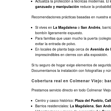
Actualiza la protección a técnicas modernas. El
ganzuado y manipulación
reduce la probabilid
Recomendaciones prácticas basadas en nuestra e
Si vives en
La Magdalena
o
San Andrés
, barr
bombín ligeramente expuesto.
Para familias que usan mucho la puerta (colegio
evitar la entrada de polvo.
En locales de planta baja cerca de
Avenida de 
imprescindibles en cierres con alta exposición.
Si tu seguro de hogar exige elementos de seguridad
Documentamos la instalación con fotografías y núme
Cobertura real en Colmenar Viejo: ba
Prestamos servicio directo en todo Colmenar Viejo 
Centro y casco histórico:
Plaza del Pueblo, Cal
Barrios residenciales:
La Magdalena
,
San And