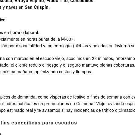
ascosa
,
Arroyo Espino
,
Prado Tito
,
Cercadillos
.
os y naves en
San Crispín
.
ico:
s en horario laboral.
ecialmente en horas punta de la M-607.
ión por disponibilidad y meteorología (nieblas y heladas en invierno s
turna con marcas en el escudo viejo, acudimos en 28 minutos, reforza
ltado: el cliente redujo el riesgo y el seguro mantuvo plenas cobertu
 la misma mañana, optimizando costes y tiempos.
 picos de demanda, como vísperas de festivo o fines de semana con ev
ilindros habituales en promociones de Colmenar Viejo, evitando espe
o estimado real y te avisamos si hay incidencias de tráfico o climatol
ntías específicas para escudos
s.