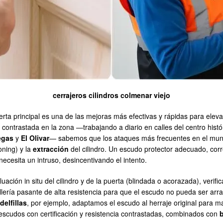
cerrajeros cilindros colmenar viejo
rta principal es una de las mejoras más efectivas y rápidas para elevar
 contrastada en la zona —trabajando a diario en calles del centro his
egas
y
El Olivar
— sabemos que los ataques más frecuentes en el muni
oning) y la
extracción
del cilindro. Un escudo protector adecuado, cor
 necesita un intruso, desincentivando el intento.
ación in situ del cilindro y de la puerta (blindada o acorazada), verif
nillería pasante de alta resistencia para que el escudo no pueda ser ar
delfillas
, por ejemplo, adaptamos el escudo al herraje original para ma
scudos con certificación y resistencia contrastadas, combinados con