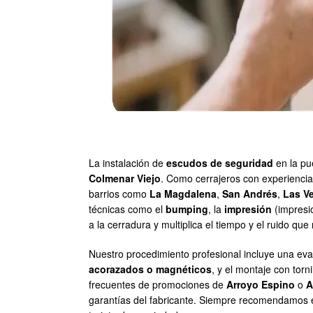
La instalación de
escudos de seguridad
en la pue
Colmenar Viejo
. Como cerrajeros con experiencia
barrios como
La Magdalena
,
San Andrés
,
Las V
técnicas como el
bumping
, la
impresión
(impresi
a la cerradura y multiplica el tiempo y el ruido que
Nuestro procedimiento profesional incluye una evalu
acorazados o magnéticos
, y el montaje con tor
frecuentes de promociones de
Arroyo Espino
o
A
garantías del fabricante. Siempre recomendamos e