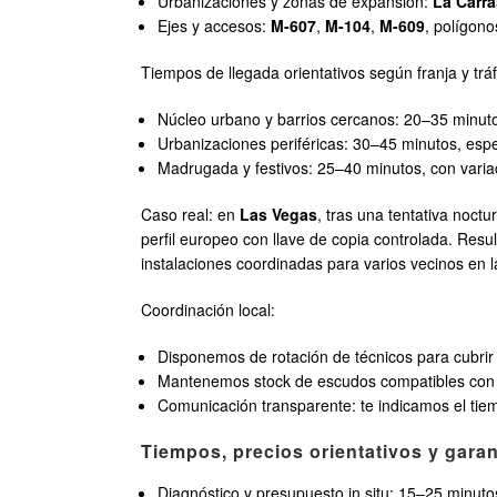
Urbanizaciones y zonas de expansión:
La Carr
Ejes y accesos:
M-607
,
M-104
,
M-609
, polígon
Tiempos de llegada orientativos según franja y tráf
Núcleo urbano y barrios cercanos: 20–35 minuto
Urbanizaciones periféricas: 30–45 minutos, esp
Madrugada y festivos: 25–40 minutos, con variac
Caso real: en
Las Vegas
, tras una tentativa noc
perfil europeo con llave de copia controlada. Resu
instalaciones coordinadas para varios vecinos en
Coordinación local:
Disponemos de rotación de técnicos para cubrir
Mantenemos stock de escudos compatibles con c
Comunicación transparente: te indicamos el tiemp
Tiempos, precios orientativos y gara
Diagnóstico y presupuesto in situ: 15–25 minuto